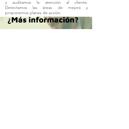
y auditamos la atención al cliente.
Detectamos las áreas de mejora y
proponemos planes de acción.
¿Más información?
Contacta por teléfono, email o
mediante nuestros canales sociales,
y resuelve todas tus dudas.
Contactar
Datos de contacto
Oficina central
C/ Monte Redondo, 79
Collado Mediano
Madrid |
639 30 49 24
|
info@dacex.es